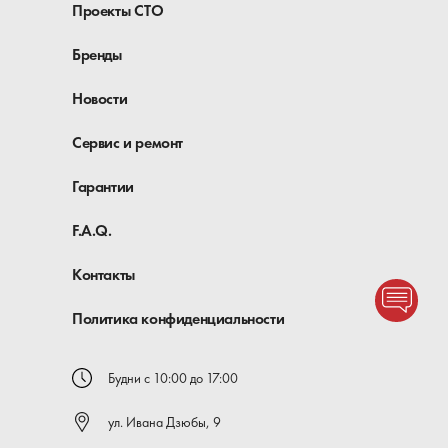
Проекты СТО
устроена
В каталоге магазина «Автомеханика»
Бренды
представлены траверсы, которые могут
использоваться в двух случаях. Классическим
Новости
вариантом применения является установка на
смотровой яме. В этом случае устройство
Сервис и ремонт
располагается на ее краях. Перемещение
осуществляется, благодаря направляющим,
Гарантии
снабженным специальными роликами.
Помимо этого, траверса для ямы может быть
установлена на ножничных, двух- или
F.A.Q.
четырехстоечных подъемниках. Конструкция
устройств достаточно проста. В нее входят
Контакты
детали нескольких групп:
Политика конфиденциальности
корпус, который поддерживается
направляющими с подшипниками,
необходимыми на перемещения траверсы;
Будни с 10:00 до 17:00
ножницы, подъемный цилиндр,
гидравлический или пневматический
ул. Ивана Дзюбы, 9
привод, обеспечивающие подъем