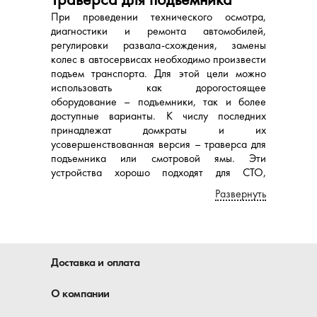
При проведении технического осмотра,
диагностики и ремонта автомобилей,
регулировки развала-схождения, замены
колес в автосервисах необходимо произвести
подъем транспорта. Для этой цели можно
использовать как дорогостоящее
оборудование – подъемники, так и более
доступные варианты. К числу последних
принадлежат домкраты и их
усовершенствованная версия – траверса для
подъемника или смотровой ямы. Эти
устройства хорошо подходят для СТО,
размеры которых не позволяют производить
Развернуть
установку крупногабаритных подъемников.
Купить ямный домкрат можно в интернет-
магазине «Автомеханика», который радует
своих клиентов продукцией высочайшего
качества.
Доставка и оплата
Что такое траверса для
О компании
подъемника и как она