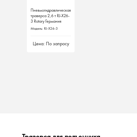
Пневмогидравлическая
Пневмогидравлическая
траверса 2,6 т RJ-X26-
траверса 2,6 т RJ-X26-
3 Rotary Германия
3 Rotary Германия
Модель: RJ-X26-3
Модель: RJ-X26-3
Цена: По запросу
Цена: По запросу
Траверса для подъемника