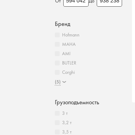
От
До
Бренд
Hofmann
MAHA
AMI
BUTLER
Corghi
(5)
Грузоподъемность
3 т
3,2 т
3,5 т