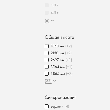
4,0 т
4,5 т
(6)
Общая высота
1850 мм
(+2)
2150 мм
(+2)
2697 мм
(+1)
3564 мм
(+1)
3865 мм
(+7)
(22)
Синхронизация
верхняя
(4)