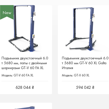
New
New
Подъемник двухстоечный 6.0
Подъемник двухстоечный 6.0
Подъемник двухстоечный 6.0
Подъемник двухстоечный 6.0
т 5680 мм, лапы с двойными
т 5680 мм, лапы с двойными
т 5680 мм GT-V 60 XL Galta
т 5680 мм GT-V 60 XL Galta
шарнирами GT-V 60 FA XL
шарнирами GT-V 60 FA XL
Италия
Италия
Galta Италия
Galta Италия
Модель: GT-V 60 FA XL
Модель: GT-V 60 FA XL
Модель: GT-V 60 XL
Модель: GT-V 60 XL
628 044 ₴
628 044 ₴
594 042 ₴
594 042 ₴