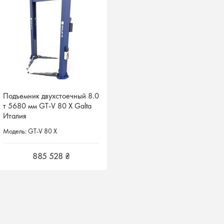
Подъемник двухстоечный 8.0
Подъемник двухстоечный 8.0
т 5680 мм GT-V 80 X Galta
т 5680 мм GT-V 80 X Galta
Италия
Италия
Модель: GT-V 80 X
Модель: GT-V 80 X
885 528 ₴
885 528 ₴