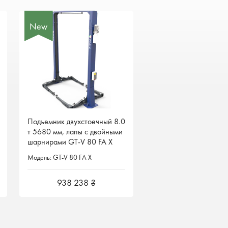
New
New
Подъемник двухстоечный 8.0
Подъемник двухстоечный 8.0
т 5680 мм, лапы с двойными
т 5680 мм, лапы с двойными
шарнирами GT-V 80 FA X
шарнирами GT-V 80 FA X
Galta Италия
Galta Италия
Модель: GT-V 80 FA X
Модель: GT-V 80 FA X
938 238 ₴
938 238 ₴