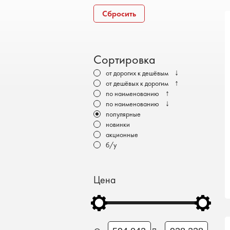
Бронеавтомобили
Сбросить
Электромобили
Сортировка
↓
от дорогих к дешёвым
↑
от дешёвых к дорогим
↑
по наименованию
↓
по наименованию
популярные
новинки
акционные
б/у
Цена