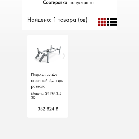
Сортировка
популярные
Найдено: 1 товара (ов)
Подъемник 4-х
Подъемник 4-х
стоечный 3,5 т для
стоечный 3,5 т для
развала
развала
схождения GT-FPA
схождения GT-FPA
Модель: GT-FPA 3.5
Модель: GT-FPA 3.5
3.5 3D Galta
3.5 3D Galta
3D
3D
Италия
Италия
352 824 ₴
352 824 ₴