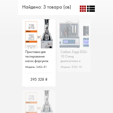
Найдено: 3 товара (ов)
Приставка для
Carbon Zapp DS2i-
Carbon Zapp DS2i-
тестирования
10 Стенд
10 Стенд
насос-форсунок
диагностики и
диагностики и
UA2i-X1 Carbon
чистки дизельных
чистки дизельных
Модель: UA2i-X1
Модель: DS2i-10
Модель: DS2i-10
Zapp
форсунок
форсунок
395 328 ₴