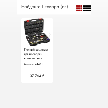
Найдено: 1 товара (ов)
Полный комплект
для проверки
компрессии с
адаптерами 48 пр.
Модель: V4461
V4461 Vigor
Германия
37 764 ₴