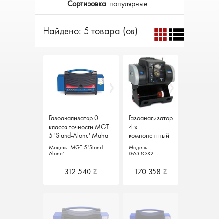
Сортировка
популярные
Найдено: 5 товара (ов)
Газоанализатор 0
Газоанализатор 0
Газоанализатор
Газоанализатор
класса точности MGT
класса точности MGT
4-х
4-х
5 'Stand-Alone' Maha
5 'Stand-Alone' Maha
компонентный
компонентный
Германия
Германия
GASBOX2
GASBOX2
Модель: MGT 5 'Stand-
Модель: MGT 5 'Stand-
Модель:
Модель:
Autopower Texa
Autopower Texa
Alone'
Alone'
GASBOX2
GASBOX2
Autopower
Autopower
Италия
Италия
312 540 ₴
312 540 ₴
170 358 ₴
170 358 ₴