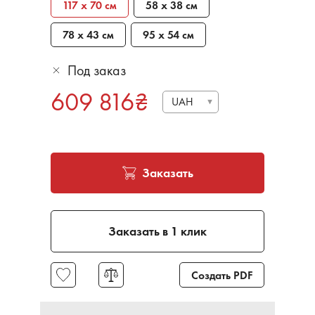
117 х 70 см
58 х 38 см
78 х 43 см
95 х 54 см
Под заказ
609 816
₴
UAH
Заказать
Заказать в 1 клик
Создать PDF