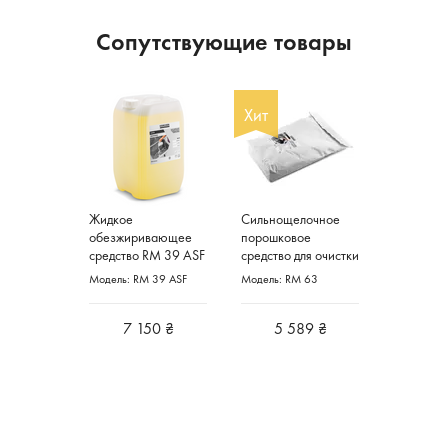
Сопутствующие товары
Хит
Жидкое
Сильнощелочное
обезжиривающее
порошковое
средство RM 39 ASF
средство для очистки
20л. Karcher
делатей RM 63 20кг
Модель: RM 39 ASF
Модель: RM 63
Германия
Karcher Германия
7 150 ₴
5 589 ₴