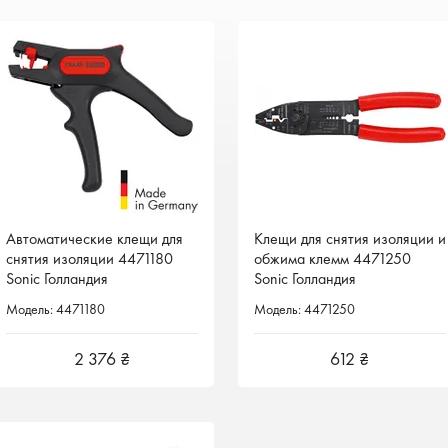
Автоматические клещи для
Клещи для снятия изоляции и
Клещи для снятия изоляции и
снятия изоляции 4471180
обжима клемм 4471250
обжима клемм 4471250
Sonic Голландия
Sonic Голландия
Sonic Голландия
Модель: 4471180
Модель: 4471250
Модель: 4471250
2 376 ₴
612 ₴
612 ₴