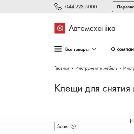
044 223 5000
Перезво
Автомеханіка
О компа
Все товары
Розпродажа
Главная
Инструмент и мебель
Инст
Оборудование для СТО
Оборудование для
Клещи для снятия 
шиномонтажа
Инструмент и мебель
Техосмотр и тестирование
Сварка, рихтовка,
Н
покраска
Sonic