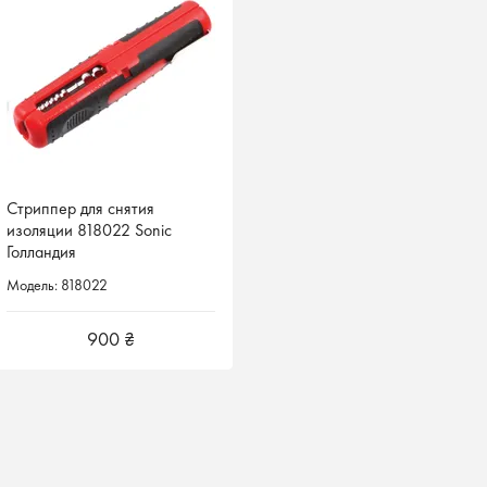
Стриппер для снятия
Стриппер для снятия
изоляции 818022 Sonic
изоляции 818022 Sonic
Голландия
Голландия
Модель: 818022
Модель: 818022
900 ₴
900 ₴