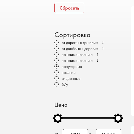
Бронеавтомобили
Сбросить
Электромобили
Сортировка
↓
от дорогих к дешёвым
↑
от дешёвых к дорогим
↑
по наименованию
↓
по наименованию
популярные
новинки
акционные
б/у
Цена