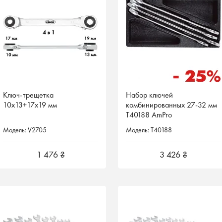
Ключ-трещетка
Ключ-трещетка
Набор ключей
Набор ключей
10х13+17х19 мм
10х13+17х19 мм
комбинированных 27-32 мм
комбинированных 27-32 мм
T40188 AmPro
T40188 AmPro
Модель: V2705
Модель: V2705
Модель: T40188
Модель: T40188
1 476 ₴
1 476 ₴
3 426 ₴
3 426 ₴