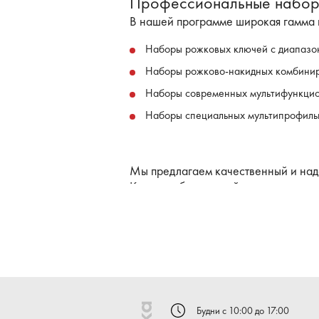
Профессиональные наборы
В нашей программе широкая гамма н
Наборы рожковых ключей с диапазон
Наборы рожково-накидных комбини
Наборы современных мультифункцион
Наборы специальных мультипрофильн
Мы предлагаем качественный и над
Купить набор ключей можно с нашег
Цены указаны м учетом НДС
Назначение гаечных ключей знаком
модели на все случаи жизни. Среди 
Есть продукция от известных брендо
эти изделия так долго, что о приоб
инструменте специалисты, работающ
Будни с 10:00 до 17:00