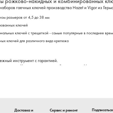
 рожково-накидных и комбинированных клю
аборов гаечных ключей производства Hazet и Vigor из Герм
ом размеров от 4,5 до 38 мм
рованных ключей
альных ключей с трещеткой - самые популярные в последнее врем
ых ключей для различного вида крепежа
ежный инструмент с гарантией.
о склада в Киеве или с доставкой по городам Украины.
о каждому. Любой мастер использует
наборы ключей
при ра
них есть недорогая массовая продукция, которая часто не рад
в, которая стоит не дешево, но вполне оправдывает себя благ
ретении новых приходится думать только в нестандартной сит
ие в автосервисах.
Подписаться
Доставка и
Сервис и ремонт