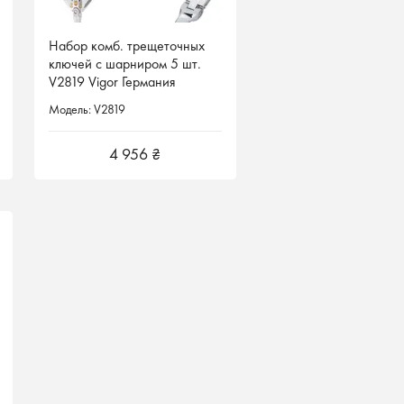
Набор комб. трещеточных
Набор комб. трещеточных
ключей с шарниром 5 шт.
ключей с шарниром 5 шт.
V2819 Vigor Германия
V2819 Vigor Германия
Модель: V2819
Модель: V2819
4 956 ₴
4 956 ₴