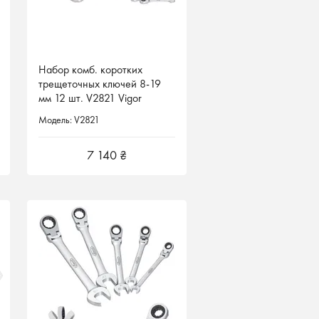
Набор комб. коротких
Набор комб. коротких
трещеточных ключей 8-19
трещеточных ключей 8-19
мм 12 шт. V2821 Vigor
мм 12 шт. V2821 Vigor
Германия
Германия
Модель: V2821
Модель: V2821
7 140 ₴
7 140 ₴