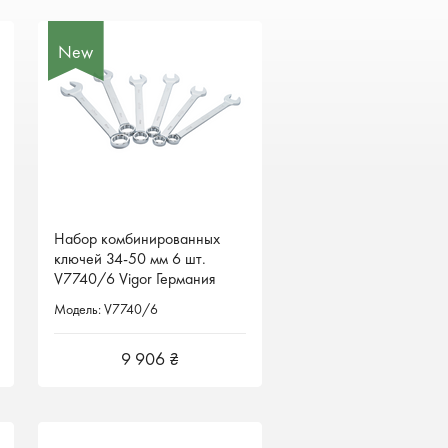
New
New
Набор комбинированных
Набор комбинированных
ключей 34-50 мм 6 шт.
ключей 34-50 мм 6 шт.
V7740/6 Vigor Германия
V7740/6 Vigor Германия
Модель: V7740/6
Модель: V7740/6
9 906 ₴
9 906 ₴