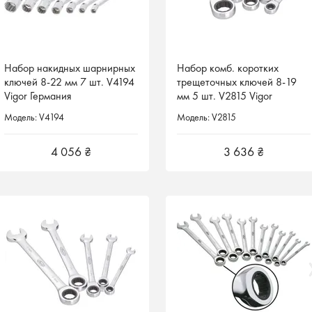
Набор накидных шарнирных
Набор накидных шарнирных
Набор комб. коротких
Набор комб. коротких
ключей 8-22 мм 7 шт. V4194
ключей 8-22 мм 7 шт. V4194
трещеточных ключей 8-19
трещеточных ключей 8-19
Vigor Германия
Vigor Германия
мм 5 шт. V2815 Vigor
мм 5 шт. V2815 Vigor
Германия
Германия
Модель: V4194
Модель: V4194
Модель: V2815
Модель: V2815
4 056 ₴
4 056 ₴
3 636 ₴
3 636 ₴