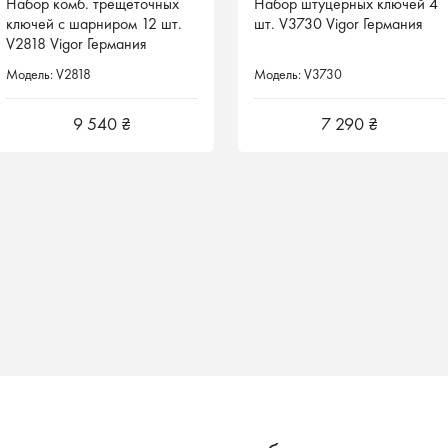
Набор комб. трещеточных
Набор штуцерных ключей 4
ключей с шарниром 12 шт.
шт. V3730 Vigor Германия
V2818 Vigor Германия
Модель: V2818
Модель: V3730
9 540 ₴
7 290 ₴