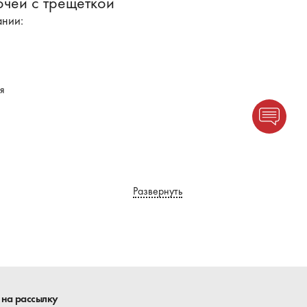
чей с трещеткой
ании:
я
Развернуть
боте. Рынок предлагает разные
ует качеством и служит не долго.
одаря отличному качеству. А служат
уации. Особенно нуждаются в таком
 на рассылку