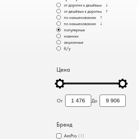
Бронеавтомобили
↓
от дорогих к дешёвым
↑
от дешёвых к дорогим
Электромобили
↑
по наименованию
↓
по наименованию
популярные
новинки
акционные
б/у
Цена
От
До
Бренд
AmPro
(1)