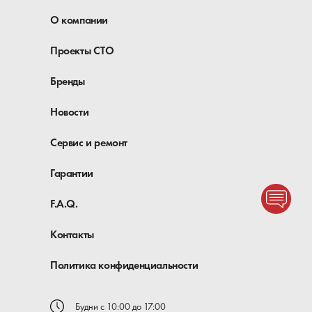
гарантию.
О компании
Цены оптимальные, включают НДС.
Проекты СТО
Купить набор Torx можно на нашем складе в
Киеве и с доставкой по Украине.
Бренды
Новости
Сервис и ремонт
Гарантии
F.A.Q.
Контакты
Политика конфиденциальности
Будни с 10:00 до 17:00