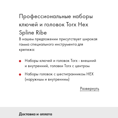
Профессиональные наборы
ключей и головок Torx Hex
Spline Ribe
В нашем предложении присутствует широкая
гамма специального инструмента для
крепежа:
Наборы ключей и головок Torx - внешний
и внутренний, головки Torx с центром
Наборы головок с шестигранником HEX
(наружным и внутренним)
Наборы шестигранных ключей
Развернуть
Наборы специальных головок Ribe Spline и
др.
Доставка и оплата
Весь инструмент имеет хорошее качество и