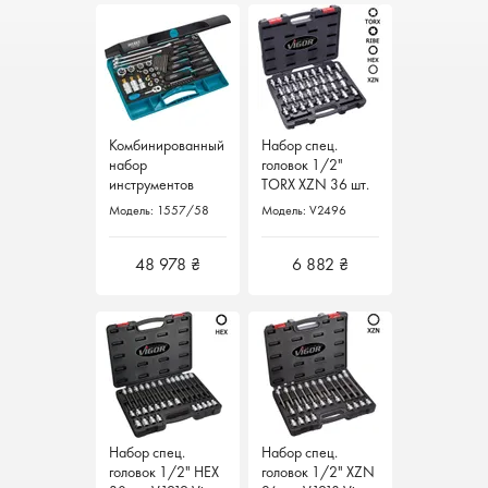
Комбинированный
Комбинированный
Набор спец.
Набор спец.
набор
набор
головок 1/2"
головок 1/2"
инструментов
инструментов
TORX XZN 36 шт.
TORX XZN 36 шт.
TORX 58 пр.
TORX 58 пр.
V2496 Vigor
V2496 Vigor
Модель: 1557/58
Модель: 1557/58
Модель: V2496
Модель: V2496
1557/58 Hazet
1557/58 Hazet
Германия
Германия
Германия
Германия
48 978 ₴
48 978 ₴
6 882 ₴
6 882 ₴
Набор спец.
Набор спец.
Набор спец.
Набор спец.
головок 1/2" HEX
головок 1/2" HEX
головок 1/2" XZN
головок 1/2" XZN