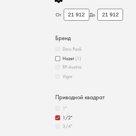
От
До
Бренд
Dino Paoli
Hazet
(1)
RP-Austria
Vigor
Приводной квадрат
1"
1/2"
3/4"