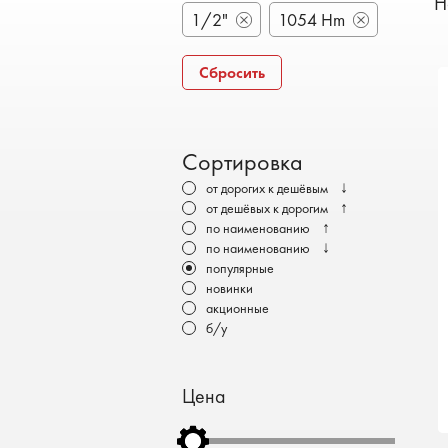
Н
Бронеавтомобили
1/2"
1054 Hm
Электромобили
Сбросить
Сортировка
↓
от дорогих к дешёвым
↑
от дешёвых к дорогим
↑
по наименованию
↓
по наименованию
популярные
новинки
акционные
б/у
Цена