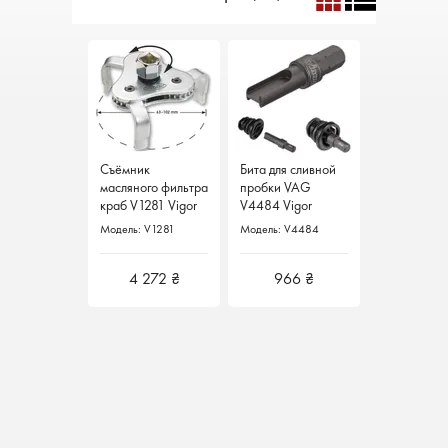
Съёмник
Бита для сливной
масляного фильтра
пробки VAG
краб V1281 Vigor
V4484 Vigor
Германия
Германия
Модель: V1281
Модель: V4484
4 272 ₴
966 ₴