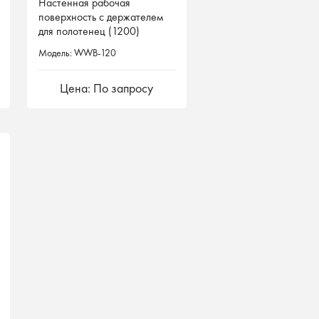
Настенная рабочая
Настенная рабочая
поверхность с держателем
поверхность с держателем
для полотенец (1200)
для полотенец (1200)
Модель: WWB-120
Модель: WWB-120
Цена: По запросу
Цена: По запросу