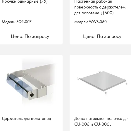
Крючки одинарные (75)
Настенная рабочая
Настенная рабочая
поверхность с держателем
поверхность с держателем
для полотенец (600)
для полотенец (600)
Модель: SQR-007
Модель: WWB-060
Модель: WWB-060
Цена: По запросу
Цена: По запросу
Цена: По запросу
Держатель для полотенец
Дополнительная полочка для
CU-006 и CU-006L