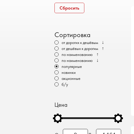
Бронеавтомобили
Сбросить
Электромобили
Сортировка
↓
от дорогих к дешёвым
↑
от дешёвых к дорогим
↑
по наименованию
↓
по наименованию
популярные
новинки
акционные
б/у
Цена