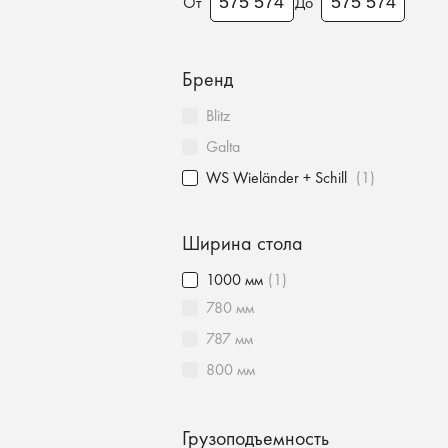
От
До
Бренд
Blitz
Galta
WS Wieländer + Schill
(1)
Ширина стола
1000 мм
(1)
780 мм
787 мм
800 мм
Грузоподъемность