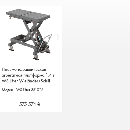
Пневмогидравлическая
Пневмогидравлическая
агрегатная платформа 1,4 т
агрегатная платформа 1,4 т
WS Lifter Wieländer+Schill
WS Lifter Wieländer+Schill
Германия
Германия
Модель: WS Lifter 851025
Модель: WS Lifter 851025
575 574 ₴
575 574 ₴