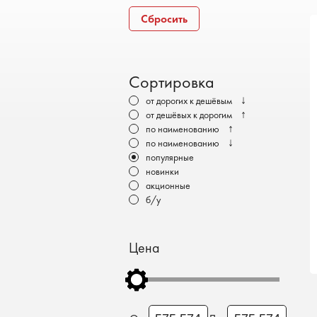
Бронеавтомобили
Сбросить
Электромобили
Сортировка
↓
от дорогих к дешёвым
↑
от дешёвых к дорогим
↑
по наименованию
↓
по наименованию
популярные
новинки
акционные
б/у
Цена