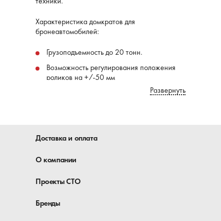
техники.
Характеристика домкратов для
бронеавтомобилей:
Грузоподъемность до 20 тонн.
Возможность регулирования положения
роликов на +/-50 мм
Развернуть
Шток плунжера та гидроцилиндр имеют
твердое износостойкое хромовое
покрытие для защиты от коррозии и
износа.
Тонкий квадратный дизайн цилиндра
Доставка и оплата
увеличивает рабочее пространство в яме.
О компании
Проекты СТО
Бренды