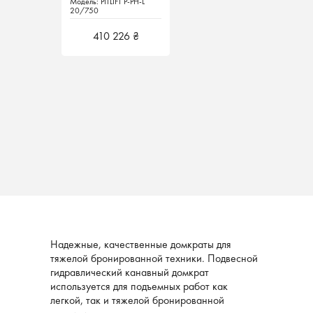
Модель: PITLIFT P-PH-L
Модель: PITLIFT P-PH-L
мотором, г/п 20 т., ход
мотором, г/п 20 т., ход
20/750
20/750
штока 750 мм, PITLIFT
штока 750 мм, PITLIFT
Германия
Германия
410 226 ₴
410 226 ₴
Надежные, качественные домкраты для
тяжелой бронированной техники. Подвесной
гидравлический канавный домкрат
используется для подъемных работ как
легкой, так и тяжелой бронированной