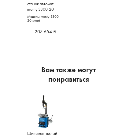
станок автомат
monty 3300-20
smart HOFMANN
Модель: monty 3300-
Германия
20 smart
207 654 ₴
Вам также могут
понравиться
Шиномонтажный