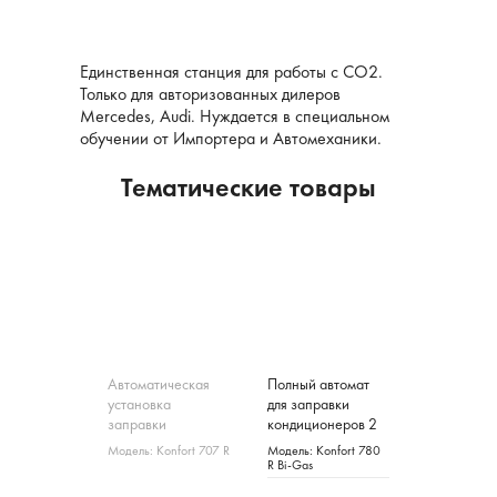
Единственная станция для работы с СО2.
Только для авторизованных дилеров
Mercedes, Audi. Нуждается в специальном
обучении от Импортера и Автомеханики.
Тематические товары
-17%
ическая
Автоматическая
Полный автомат
Автоматич
ка
установка
для заправки
установка
и
заправки
кондиционеров 2
заправки
ионеров
кондиционеров
газа TEXA Konfort
кондицион
Konfort 705
Модель: Konfort 707 R
Модель: Konfort 780
Модель: Kon
EXA Konfort
R1234yf TEXA
780 R Bi-Gas
R134a TEXA
R Bi-Gas
R OFF ROAD
Konfort 707R
705R OFF