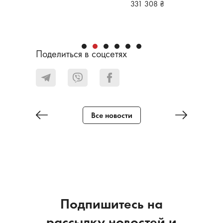
331 308 ₴
 354 ₴
170 6
 920
₴
142 1
Поделиться в соцсетях
Все новости
Подпишитесь на
рассылку новостей и