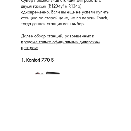
Супер премиальная станция для работы с
двумя газами (R1234yf и R134а)
одновременно. Если вы еще не успели купить
станцию ​​по старой цене, не по версии Touch,
тогда данная станция ваш выбор.
Далее обзор станций, разрешенных к
продаже только официальным дилерским
центрам:
1. Konfort 770 S